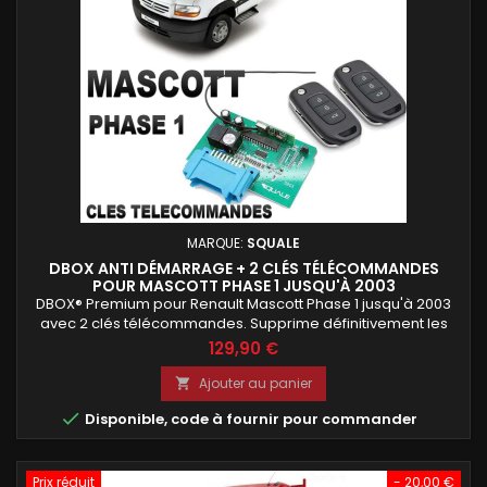
MARQUE:
SQUALE
DBOX ANTI DÉMARRAGE + 2 CLÉS TÉLÉCOMMANDES
POUR MASCOTT PHASE 1 JUSQU'À 2003
DBOX® Premium pour Renault Mascott Phase 1 jusqu'à 2003
avec 2 clés télécommandes. Supprime définitivement les
problèmes d'anti-démarrage et rétablit l'ouverture
129,90 €
centralisée à distance. Carte électronique programmée
avant expédition avec deux nouvelles clés télécommandes
Ajouter au panier

prêtes à l'emploi. Solution complète pour retrouver un

Disponible, code à fournir pour commander
Renault Mascott fiable et...
Prix réduit
- 20,00 €