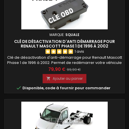
MARQUE:
SQUALE
CLÉ DE DÉSACTIVATION D'ANTI DÉMARRAGE POUR
RENAULT MASCOTT PHASE 1 DE 1996 À 2002
1 avis
Clé de désactivation d'anti-démarrage pour Renault Mascott
Phase 1 de 1996 à 2002. Permet de redémarrer votre véhicule
lorsque la clé ou la télécommande d'origine n'est plus
79,90 €
99,90 €
reconnue. Programmée avec votre code PIN ou votre code
clé avant expédition, prête à l'emploi. Installation simple en
Ajouter au panier

quelques secondes, sans modification du véhicule.

Disponible, code à fournir pour commander