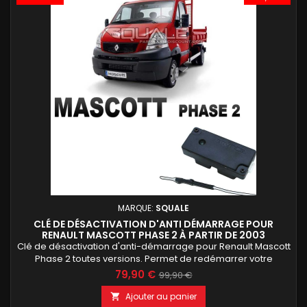
MARQUE:
SQUALE
CLÉ DE DÉSACTIVATION D'ANTI DÉMARRAGE POUR
RENAULT MASCOTT PHASE 2 À PARTIR DE 2003
Clé de désactivation d'anti-démarrage pour Renault Mascott
Phase 2 toutes versions. Permet de redémarrer votre
véhicule même avec une clé défectueuse ou perdue. Aucun
79,90 €
99,90 €
code PIN ni programmation nécessaires, installation simple
en quelques minutes. Compatible avec toutes les versions
Ajouter au panier
