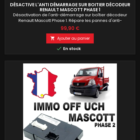
DÉSACTIVE L'ANTI DÉMARRAGE SUR BOITIER DÉCODEUR
RENAULT MASCOTT PHASE 1
Désactivation de l'anti-démarrage sur boîtier décodeur
Renault Mascott Phase 1. Répare les pannes d'anti-
démarrage causées par un boîtier décodeur défectueux ou
99,90 €
endommagé. Intervention réalisée sur votre boîtier d'origine,
sans modification des autres fonctions du véhicule. Service
Ajouter au panier

rapide, testé avant expédition et garanti avec retour sous 24

heures ouvrées.
En stock