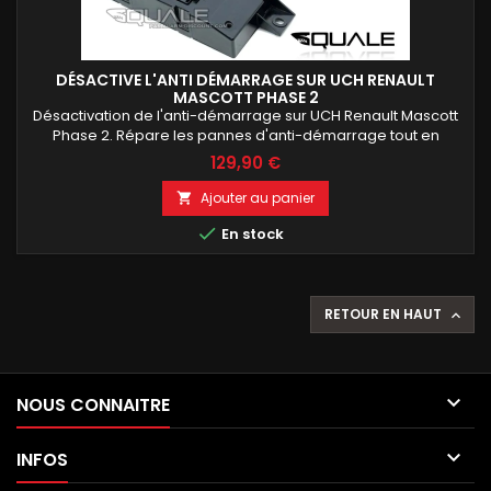
DÉSACTIVE L'ANTI DÉMARRAGE SUR UCH RENAULT
MASCOTT PHASE 2
Désactivation de l'anti-démarrage sur UCH Renault Mascott
Phase 2. Répare les pannes d'anti-démarrage tout en
conservant votre boîtier UCH d'origine. Intervention rapide,
129,90 €
compatible avec les UCH bloqués après une panne ou une
mauvaise programmation. Boîtier testé avant et après
Ajouter au panier

réparation, retour généralement sous 24 heures ouvrées.

En stock
RETOUR EN HAUT


NOUS CONNAITRE

INFOS