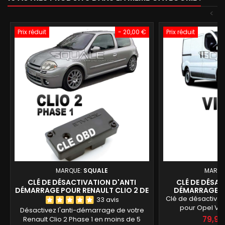
<
Prix réduit
- 20,00 €
Prix réduit
MARQUE:
SQUALE
MARQU
CLÉ DE DÉSACTIVATION D'ANTI
CLÉ DE DÉSAC
DÉMARRAGE POUR RENAULT CLIO 2 DE
DÉMARRAGE P
1995 À 2001
Clé de désactiva
33 avis
pour Opel Viv
Désactivez l'anti-démarrage de votre
démarrage fiabl
79,90
Renault Clio 2 Phase 1 en moins de 5