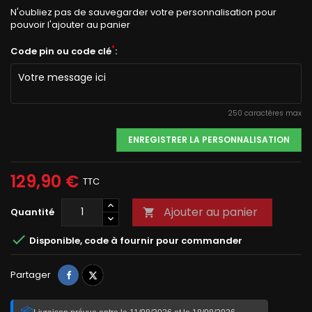
N'oubliez pas de sauvegarder votre personnalisation pour
pouvoir l'ajouter au panier
*
Code pin ou code clé
:
250 caractères max
ENREGISTRER LA PERSONNALISATION
129,90 €
TTC
Ajouter au panier
Quantité


Disponible, code à fournir pour commander
Partager
Tweet
Partager