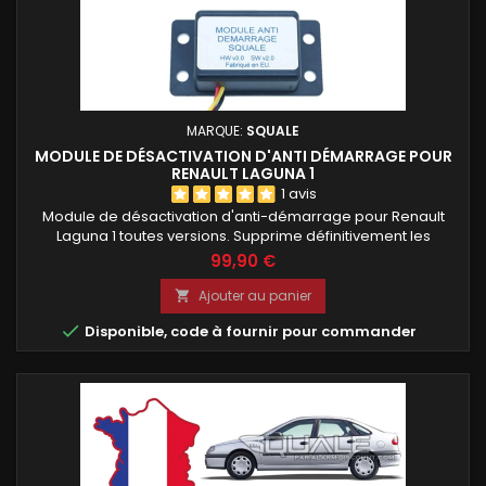
MARQUE:
SQUALE
MODULE DE DÉSACTIVATION D'ANTI DÉMARRAGE POUR
RENAULT LAGUNA 1
1 avis
Module de désactivation d'anti-démarrage pour Renault
Laguna 1 toutes versions. Supprime définitivement les
problèmes de démarrage liés à une clé, une télécommande
99,90 €
infrarouge ou un boîtier décodeur défectueux. Module
programmé avec votre code PIN et livré prêt à installer sur le
Ajouter au panier

boîtier décodeur d'origine. Solution fiable, durable et

Disponible, code à fournir pour commander
compatible avec...