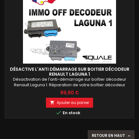
DÉSACTIVE L'ANTI DÉMARRAGE SUR BOITIER DÉCODEUR
RENAULT LAGUNA 1
Désactivation de l'anti-démarrage sur boîtier décodeur
Renault Laguna 1. Réparation de votre boîtier décodeur
d'origine sans modification de ses données. Retrouvez un
99,90 €
démarrage fiable tout en conservant le fonctionnement
d'origine du véhicule. Intervention réalisée en 24 h avec
Ajouter au panier

contrôle complet avant expédition.

En stock
RETOUR EN HAUT
