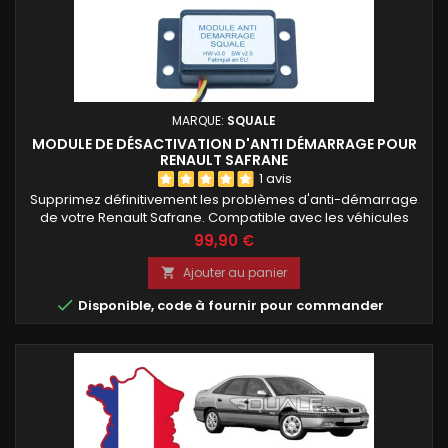
MARQUE:
SQUALE
MODULE DE DÉSACTIVATION D'ANTI DÉMARRAGE POUR
RENAULT SAFRANE
1 avis
Supprimez définitivement les problèmes d'anti-démarrage
de votre Renault Safrane. Compatible avec les véhicules
équipés d'une clé infrarouge (IR) ou radio fréquence (RF).
99,90 €
Module programmé avant expédition avec votre code PIN ou
le code de votre clé. Installation rapide sur le boîtier
Ajouter au panier

décodeur avec seulement 3 fils à raccorder.

Disponible, code à fournir pour commander