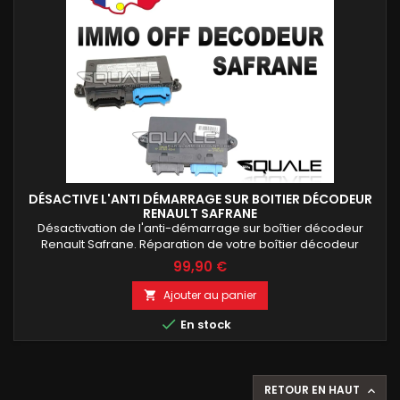
DÉSACTIVE L'ANTI DÉMARRAGE SUR BOITIER DÉCODEUR
RENAULT SAFRANE
Désactivation de l'anti-démarrage sur boîtier décodeur
Renault Safrane. Réparation de votre boîtier décodeur
d'origine sans remplacer ses données électroniques.
99,90 €
Retrouvez un démarrage fiable tout en conservant le
fonctionnement d'origine de votre véhicule. Intervention
Ajouter au panier

rapide, boîtier testé avant expédition et méthode garantie.

En stock
RETOUR EN HAUT
