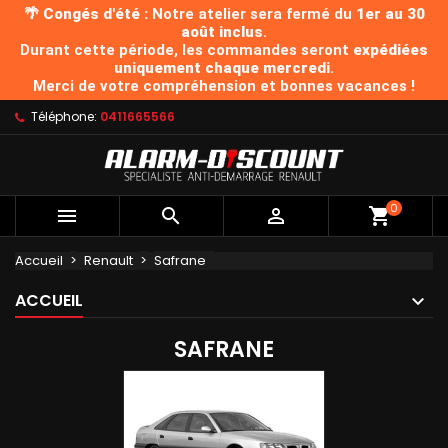
🌴 Congés d'été :
Notre atelier sera fermé du
1er au 30
août inclus
.
Durant cette période, les commandes seront
expédiées
uniquement chaque mercredi
.
Merci de votre compréhension et bonnes vacances !
Téléphone:
0411665566
0



Accueil
Renault
Safrane
ACCUEIL
SAFRANE