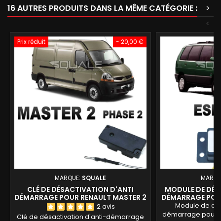
16 AUTRES PRODUITS DANS LA MÊME CATÉGORIE :
>
<
Prix réduit
- 20,00 €
MARQUE:
SQUALE
MARQU
CLÉ DE DÉSACTIVATION D'ANTI
MODULE DE DÉS
DÉMARRAGE POUR RENAULT MASTER 2
DÉMARRAGE POUR
PHASE 2 À PARTIR DE 2003
Module de dés
2 avis
démarrage pour R
Clé de désactivation d'anti-démarrage