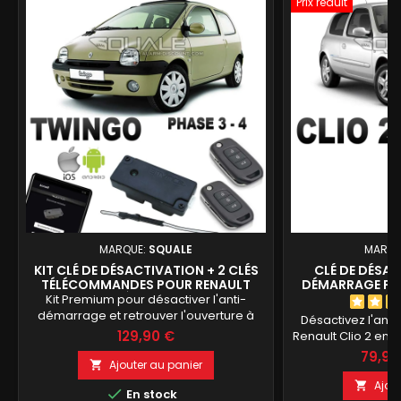
Prix réduit
MARQUE:
SQUALE
MARQU
KIT CLÉ DE DÉSACTIVATION + 2 CLÉS
CLÉ DE DÉSAC
TÉLÉCOMMANDES POUR RENAULT
DÉMARRAGE POU
TWINGO 1 À PARTIR DE 2001
PHASE 2,3,CAMPU
Kit Premium pour désactiver l'anti-
démarrage et retrouver l'ouverture à
Désactivez l'ant
distance de votre Renault Twingo 1 Phase
129,90 €
Renault Clio 2 en 
3 ou 4. Comprend une clé de
programmation. 
79,90
désactivation et deux clés
Ajouter au panier

Clio 2 Phase 2,
télécommandes neuves prêtes à
modèles à partir
Ajou


En stock
l'emploi. Aucun code PIN ni
PIN nécessaire, la 