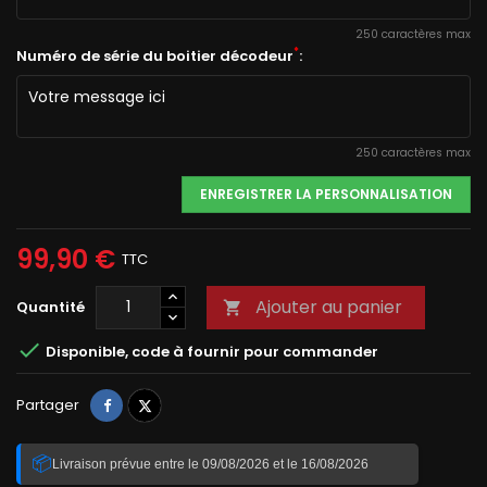
250 caractères max
*
Numéro de série du boitier décodeur
:
250 caractères max
ENREGISTRER LA PERSONNALISATION
99,90 €
TTC
Ajouter au panier
Quantité


Disponible, code à fournir pour commander
Partager
Tweet
Partager
📦
Livraison prévue entre le 09/08/2026 et le 16/08/2026