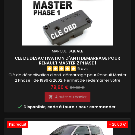
MARQUE:
SQUALE
CLÉ DE DÉSACTIVATION D'ANTI DÉMARRAGE POUR
RENAULT MASTER 2 PHASE 1
5 avis
Clé de désactivation d'anti-démarrage pour Renault Master
2 Phase 1 de 1996 à 2002. Permet de redémarrer votre
utilitaire lorsque la clé ou la télécommande d'origine n'est
79,90 €
99,90 €
plus reconnue. Clé programmée avec votre code PIN ou
votre code clé, prête à l'emploi dès sa réception. Installation
Ajouter au panier

sans modification du véhicule, en quelques secondes

Disponible, code à fournir pour commander
seulement.
Prix réduit
- 20,00 €