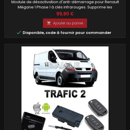
Module de désactivation d'anti-démarrage pour Renault
Mégane 1 Phase 1 à clés infrarouges. Supprime les
problèmes de démarrage liés aux télécommandes
99,90 €
infrarouges défectueuses. Module programmé avec votre
code PIN, installation simple avec seulement 3 fils à
Ajouter au panier

raccorder. Compatible uniquement avec les Renault

Disponible, code à fournir pour commander
Mégane 1 Phase 1 de 1995 à 1998 équipées de clés...