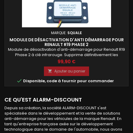
MARQUE:
SQUALE
MODULE DE DÉSACTIVATION D'ANTI DÉMARRAGE POUR
RENAULT R19 PHASE 2
Module de désactivation d'anti-démarrage pour Renault R19
Phase 2 à clé infrarouge. Supprime définitivement les
problèmes de démarrage liés à une clé ou une
99,90 €
télécommande défectueuse. Module programmé avec
votre code PIN et livré prêt à installer sur le boîtier décodeur
Ajouter au panier

d'origine. Installation simple, solution fiable et compatible

Disponible, code à fournir pour commander
avec toutes les Renault...
CE QU'EST ALARM-DISCOUNT
Depuis sa création, la société ALARM-DISCOUNT s'est
spécialisée dans le développement et la vente de solutions
anti-démarrage pour les véhicules de la marque Renault. En
tant qu'entreprise française axée sur le développement
technologique dans le domaine de l'automobile, nous avons