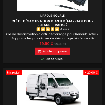
MARQUE:
SQUALE
CLÉ DE DÉSACTIVATION D'ANTI DÉMARRAGE POUR
RENAULT TRAFIC 2
4 avis
Clé de désactivation d'anti-démarrage pour Renault Trafic 2.
Supprime les problèmes de démarrage liés à une clé
défectueuse, sans code PIN ni programmation. Installation
79,90 €
99,90 €
rapide avec un seul fil à raccorder sur la bague du Neiman.
Permet de redémarrer votre Trafic 2 avec une simple clé
Ajouter au panier

métallique tout en conservant l'antivol mécanique.

Disponible
Prix réduit
- 20,00 €