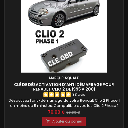
MARQUE:
SQUALE
CLÉ DE DÉSACTIVATION D'ANTI DÉMARRAGE POUR
RENAULT CLIO 2 DE 1995 À 2001
33 avis
Désactivez l'anti-démarrage de votre Renault Clio 2 Phase 1
en moins de 5 minutes. Compatible avec les Clio 2 Phase 1
(1998 à 2001) équipées d'une prise de décodeur comme sur
79,90 €
99,90 €
les photos. Clé de désactivation prête à l'emploi,
programmée avant expédition avec votre code PIN ou code
Ajouter au panier

clé. Aucune modification du faisceau, il suffit de la brancher