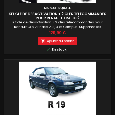
MARQUE:
SQUALE
KIT CLÉ DE DÉSACTIVATION + 2 CLÉS TÉLÉCOMMANDES
POUR RENAULT TRAFIC 2
Kit clé de désactivation + 2 clés télécommandes pour
Renault Clio 2 Phase 2, 3, 4 et Campus. Supprime les
problèmes d'anti-démarrage sans code PIN et rétablit
129,90 €
l'ouverture centralisée à distance. Livré avec 2 clés
télécommandes neuves gravées à partir d'une photo de
Ajouter au panier

votre clé d'origine. Installation rapide avec un seul fil à

En stock
raccorder sur la bague du...